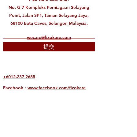
No. G-7 Kompleks Perniagaan Selayang
Point, Jalan SP1, Taman Selayang Jaya,
68100 Batu Caves, Selangor, Malaysia.
wecare@fizokare.com
提交
+6012-237 2685
Facebook：
www.facebook.com/fizokare