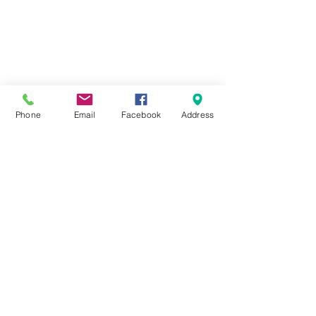
Phone
Email
Facebook
Address
Winner of the Best
Physiotherapy &
Rehabilitation Centre
voted by consumers
Fizo Kare Sdn. Bhd.
No. G-7 Kompleks Perniagaan Selayang
Point, Jalan SP1, Taman Selayang Jaya,